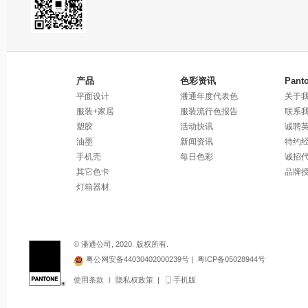
产品
色彩资讯
Pant
平面设计
潘通年度代表色
关于
服装+家居
服装流行色报告
联系
塑胶
活动快讯
诚聘
油墨
新闻资讯
特约
手机壳
每日色彩
诚招
其它色卡
品牌
灯箱器材
© 潘通公司, 2020. 版权所有.
粤公网安备44030402000239号 |
粤ICP备05028944号
使用条款
|
隐私权政策
|
手机版